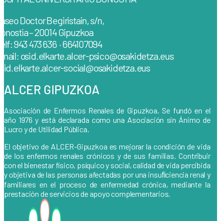
aseo Doctor Begiristain, s/n,
onostia – 20014 Gipuzkoa
elf: 943 473 636 · 664107094
mail: osid.elkarte.alcer-psico@osakidetza.eus
sid.elkarte.alcer-social@osakidetza.eus
ALCER GIPUZKOA
Asociación de Enfermos Renales de Gipuzkoa. Se fundó en el
año 1976 y está declarada como una Asociación sin Ánimo de
Lucro y de Utilidad Pública.
El objetivo de ALCER-Gipuzkoa es mejorar la condición de vida
de los enfermos renales crónicos y de sus familias. Contribuir
con el bienestar físico, psíquico y social, calidad de vida percibida
y objetiva de las personas afectadas por una insuﬁciencia renal y
familiares en el proceso de enfermedad crónica, mediante la
prestación de servicios de apoyo complementarios.