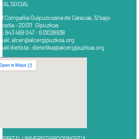
CAL SOCIAL
al Compañía Guipuzcoana de Caracas, 12 bajo
nostia – 20011 Gipuzkoa
lf: 943 469 047 · 613028938
mail: alcer@alcergipuzkoa.org
ail dietista : dietetika@alcergipuzkoa.org
OSPITAL UNIVERSITARIO DONOSTIA