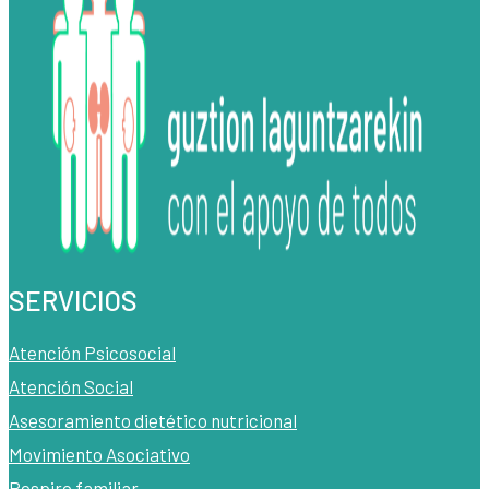
SERVICIOS
Atención Psicosocial
Atención Social
Asesoramiento dietético nutricional
Movimiento Asociativo
Respiro familiar