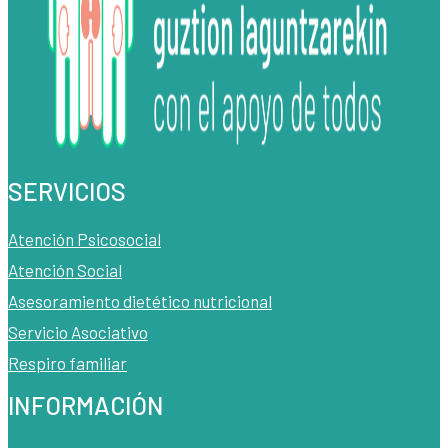
SERVICIOS
Atención Psicosocial
Atención Social
Asesoramiento dietético nutricional
Servicio Asociativo
Respiro familiar
INFORMACIÓN