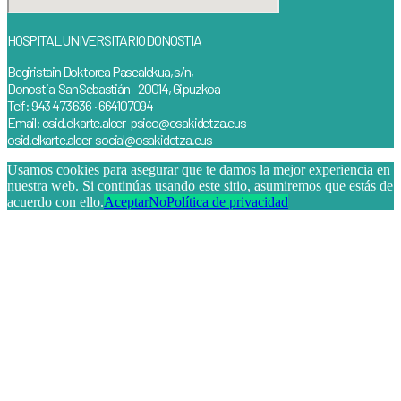
HOSPITAL UNIVERSITARIO DONOSTIA
Begiristain Doktorea Pasealekua, s/n,
Donostia-San Sebastián – 20014, Gipuzkoa
Telf: 943 473 636 · 664107094
Email: osid.elkarte.alcer-psico@osakidetza.eus
osid.elkarte.alcer-social@osakidetza.eus
Usamos cookies para asegurar que te damos la mejor experiencia en
nuestra web. Si continúas usando este sitio, asumiremos que estás de
acuerdo con ello.
Aceptar
No
Política de privacidad