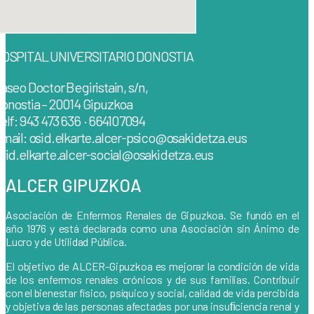
OSPITAL UNIVERSITARIO DONOSTIA
aseo Doctor Begiristain, s/n,
onostia – 20014 Gipuzkoa
elf: 943 473 636 · 664107094
mail: osid.elkarte.alcer-psico@osakidetza.eus
sid.elkarte.alcer-social@osakidetza.eus
ALCER GIPUZKOA
Asociación de Enfermos Renales de Gipuzkoa. Se fundó en el
año 1976 y está declarada como una Asociación sin Ánimo de
Lucro y de Utilidad Pública.
El objetivo de ALCER-Gipuzkoa es mejorar la condición de vida
de los enfermos renales crónicos y de sus familias. Contribuir
con el bienestar físico, psíquico y social, calidad de vida percibida
y objetiva de las personas afectadas por una insuﬁciencia renal y