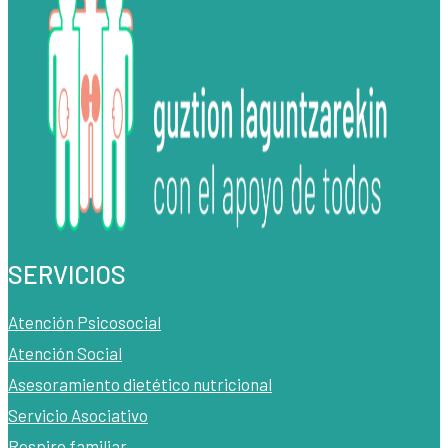
SERVICIOS
Atención Psicosocial
Atención Social
Asesoramiento dietético nutricional
Servicio Asociativo
Respiro familiar