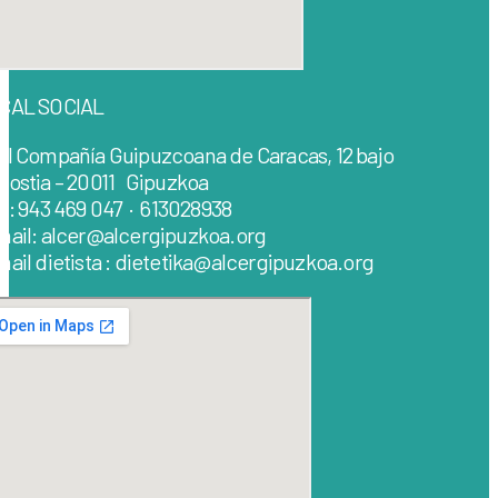
CAL SOCIAL
al Compañía Guipuzcoana de Caracas, 12 bajo
nostia – 20011 Gipuzkoa
lf: 943 469 047 · 613028938
mail: alcer@alcergipuzkoa.org
ail dietista : dietetika@alcergipuzkoa.org