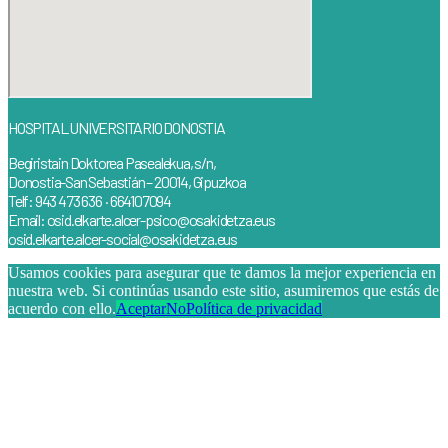
HOSPITAL UNIVERSITARIO DONOSTIA
Begiristain Doktorea Pasealekua, s/n,
Donostia-San Sebastián – 20014, Gipuzkoa
Telf: 943 473 636 · 664107094
Email: osid.elkarte.alcer-psico@osakidetza.eus
osid.elkarte.alcer-social@osakidetza.eus
Usamos cookies para asegurar que te damos la mejor experiencia en
nuestra web. Si continúas usando este sitio, asumiremos que estás de
acuerdo con ello.
Aceptar
No
Política de privacidad