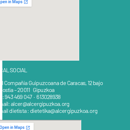
CAL SOCIAL
al Compañía Guipuzcoana de Caracas, 12 bajo
nostia – 20011 Gipuzkoa
lf: 943 469 047 · 613028938
mail: alcer@alcergipuzkoa.org
ail dietista : dietetika@alcergipuzkoa.org