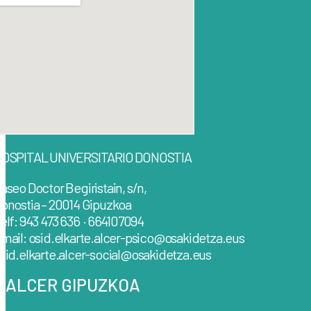
OSPITAL UNIVERSITARIO DONOSTIA
aseo Doctor Begiristain, s/n,
onostia – 20014 Gipuzkoa
elf: 943 473 636 · 664107094
mail: osid.elkarte.alcer-psico@osakidetza.eus
sid.elkarte.alcer-social@osakidetza.eus
ALCER GIPUZKOA