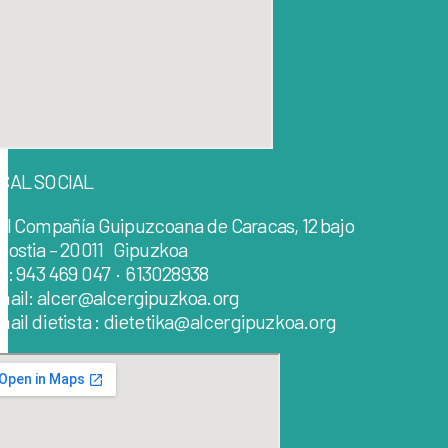
CAL SOCIAL
al Compañía Guipuzcoana de Caracas, 12 bajo
nostia – 20011 Gipuzkoa
lf: 943 469 047 · 613028938
mail: alcer@alcergipuzkoa.org
ail dietista : dietetika@alcergipuzkoa.org