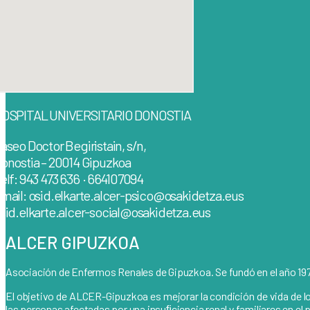
OSPITAL UNIVERSITARIO DONOSTIA
aseo Doctor Begiristain, s/n,
onostia – 20014 Gipuzkoa
elf: 943 473 636 · 664107094
mail: osid.elkarte.alcer-psico@osakidetza.eus
sid.elkarte.alcer-social@osakidetza.eus
ALCER GIPUZKOA
Asociación de Enfermos Renales de Gipuzkoa. Se fundó en el año 197
El objetivo de ALCER-Gipuzkoa es mejorar la condición de vida de los 
las personas afectadas por una insuﬁciencia renal y familiares en 