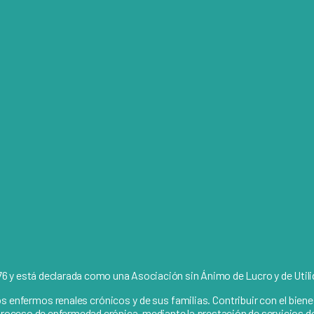
6 y está declarada como una Asociación sin Ánimo de Lucro y de Utili
enfermos renales crónicos y de sus familias. Contribuir con el bienesta
el proceso de enfermedad crónica, mediante la prestación de servicios