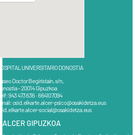
OSPITAL UNIVERSITARIO DONOSTIA
aseo Doctor Begiristain, s/n,
onostia – 20014 Gipuzkoa
elf: 943 473 636 · 664107094
mail: osid.elkarte.alcer-psico@osakidetza.eus
sid.elkarte.alcer-social@osakidetza.eus
ALCER GIPUZKOA