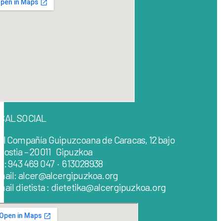
CAL SOCIAL
al Compañía Guipuzcoana de Caracas, 12 bajo
nostia – 20011 Gipuzkoa
lf: 943 469 047 · 613028938
mail: alcer@alcergipuzkoa.org
ail dietista : dietetika@alcergipuzkoa.org