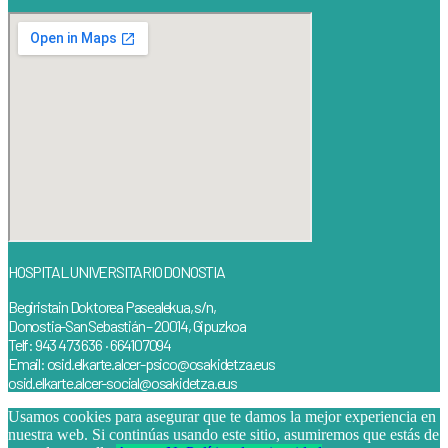
HOSPITAL UNIVERSITARIO DONOSTIA
Begiristain Doktorea Pasealekua, s/n,
Donostia-San Sebastián – 20014, Gipuzkoa
Telf: 943 473 636 · 664107094
Email: osid.elkarte.alcer-psico@osakidetza.eus
osid.elkarte.alcer-social@osakidetza.eus
Usamos cookies para asegurar que te damos la mejor experiencia en
nuestra web. Si continúas usando este sitio, asumiremos que estás de